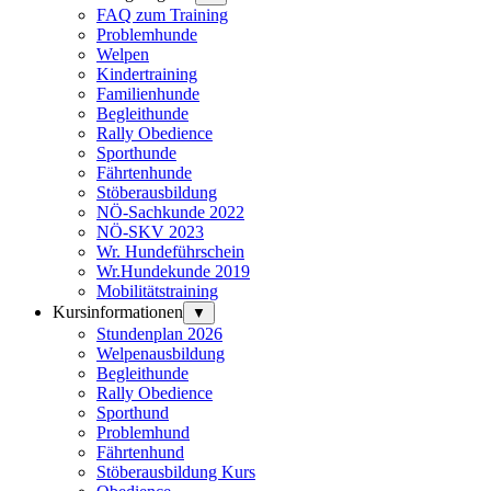
FAQ zum Training
Problemhunde
Welpen
Kindertraining
Familienhunde
Begleithunde
Rally Obedience
Sporthunde
Fährtenhunde
Stöberausbildung
NÖ-Sachkunde 2022
NÖ-SKV 2023
Wr. Hundeführschein
Wr.Hundekunde 2019
Mobilitätstraining
Kursinformationen
▼
Stundenplan 2026
Welpenausbildung
Begleithunde
Rally Obedience
Sporthund
Problemhund
Fährtenhund
Stöberausbildung Kurs