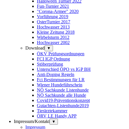
Halloween Turnier 2022
Fun-Turnier 2021
"Corona-Armee" 2020
Vorführung 2019
OsterTurnier 2017
Hochwasser 2013
Kleine Zeitung 2018
Wirbelsturm 2012
Hochwasser 2002
Download
▼
ÖKV Prüfungsordnungen
FCI IGP Ordnung
Stöberprüfung
Unterschied ÖPO vs IGP BH
Anti-Doping Regeln
Fci Bestimmungen für LR
Wiener Hundeführschein
NÖ Sachkunde Listenhunde
NÖ Sachkunde alle Hunde
Covid19-Präventionskonzept
Gutachten-Listenhunde2019
Tierärztekammer
ÖRV LE Handy APP
Impressum/Kontakt
▼
Impressum