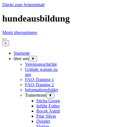
Direkt zum Seiteninhalt
hundeausbildung
Menü überspringen
×
Startseite
über uns
▼
Vereinsgeschichte
Gründe warum zu
uns
FAQ-Training 1
FAQ-Training 2
Informationsfolder
Trainerteam
▼
Sticha Georg
Inführ Esther
Bocek Astrid
Pilar Silvia
Deistler
Florian