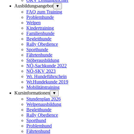
ÖKV Leistungsrichter
Ausbildungsangebot
▼
FAQ zum Training
Problemhunde
Welpen
Kindertraining
Familienhunde
Begleithunde
Rally Obedience
Sporthunde
Fährtenhunde
Stöberausbildung
NÖ-Sachkunde 2022
NÖ-SKV 2023
Wr. Hundeführschein
Wr.Hundekunde 2019
Mobilitätstraining
Kursinformationen
▼
Stundenplan 2026
Welpenausbildung
Begleithunde
Rally Obedience
Sporthund
Problemhund
Fährtenhund