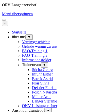
ÖRV Langenzersdorf
Menü überspringen
×
Startseite
über uns
▼
Vereinsgeschichte
Gründe warum zu uns
FAQ-Training 1
FAQ-Training 2
Informationsfolder
Trainerteam
▼
Sticha Georg
Inführ Esther
Bocek Astrid
Pilar Silvia
Deistler Florian
Posch Natascha
Möller Arne
Langer Stefanie
ÖKV Leistungsrichter
Ausbildungsangebot
▼