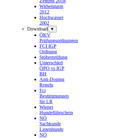
Zeitung 2018
Wirbelsturm
2012
Hochwasser
2002
Download
▼
ÖKV
Prüfungsordnungen
FCI IGP
Ordnung
Stöberprüfung
Unterschied
ÖPO vs IGP
BH
Anti-Doping
Regeln
Fci
Bestimmungen
für LR
Wiener
Hundeführschein
NÖ
Sachkunde
Listenhunde
NÖ