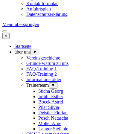
Kontaktformular
Anfahrtsplan
Datenschutzerklärung
Menü überspringen
×
Startseite
über uns
▼
Vereinsgeschichte
Gründe warum zu uns
FAQ-Training 1
FAQ-Training 2
Informationsfolder
Trainerteam
▼
Sticha Georg
Inführ Esther
Bocek Astrid
Pilar Silvia
Deistler Florian
Posch Natascha
Möller Arne
Langer Stefanie