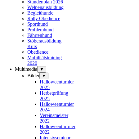
Stundenplan 2026
Welpenausbildung
Begleithunde
Rally Obedience
Sporthund
Problemhund
Fährtenhund
Stöberausbildung
Kurs
Obedience
Mobilitätstraining
2020
Multimedia
▼
Bilder
▼
Halloweenturnier
2025
Herbstprüfung
2025
Halloweenturnier
2024
Vereinsmeister
2022
Halloweenturrnier
2022
Intensivseminar