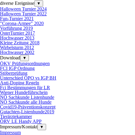
diverse Ereignisse
▼
Halloween Turnier 2024
Halloween Turnier 2022
Fun-Turnier 2021
"Corona-Armee" 2020
Vorführung 2019
OsterTurnier 2017
Hochwasser 2013
Kleine Zeitung 2018
Wirbelsturm 2012
Hochwasser 2002
Download
▼
ÖKV Prüfungsordnungen
FCI IGP Ordnung
Stöberprüfung
Unterschied ÖPO vs IGP BH
Anti-Doping Regeln
Fci Bestimmungen für LR
Wiener Hundeführschein
NÖ Sachkunde Listenhunde
NÖ Sachkunde alle Hunde
Covid19-Präventionskonzept
Gutachten-Listenhunde2019
Tierärztekammer
ÖRV LE Handy APP
Impressum/Kontakt
▼
Impressum