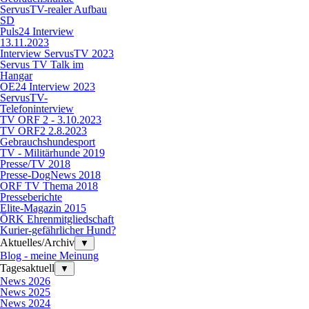
ServusTV-realer Aufbau
SD
Puls24 Interview
13.11.2023
Interview ServusTV 2023
Servus TV Talk im
Hangar
OE24 Interview 2023
ServusTV-
Telefoninterview
TV ORF 2 - 3.10.2023
TV ORF2 2.8.2023
Gebrauchshundesport
TV - Militärhunde 2019
Presse/TV 2018
Presse-DogNews 2018
ORF TV Thema 2018
Presseberichte
Elite-Magazin 2015
ÖRK Ehrenmitgliedschaft
Kurier-gefährlicher Hund?
Aktuelles/Archiv
▼
Blog - meine Meinung
Tagesaktuell
▼
News 2026
News 2025
News 2024