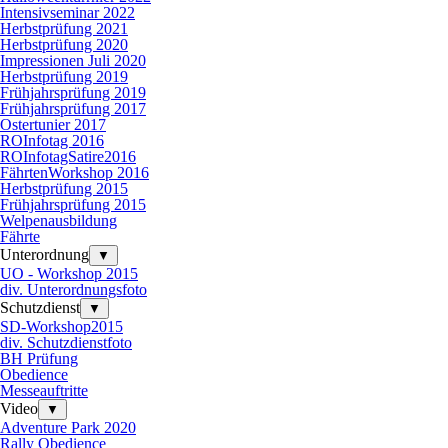
Intensivseminar 2022
Herbstprüfung 2021
Herbstprüfung 2020
Impressionen Juli 2020
Herbstprüfung 2019
Frühjahrsprüfung 2019
Frühjahrsprüfung 2017
Ostertunier 2017
ROInfotag 2016
ROInfotagSatire2016
FährtenWorkshop 2016
Herbstprüfung 2015
Frühjahrsprüfung 2015
Welpenausbildung
Fährte
Unterordnung
▼
UO - Workshop 2015
div. Unterordnungsfoto
Schutzdienst
▼
SD-Workshop2015
div. Schutzdienstfoto
BH Prüfung
Obedience
Messeauftritte
Video
▼
Adventure Park 2020
Rally Obedience