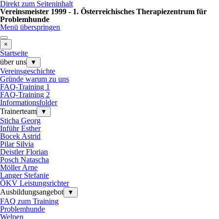
Direkt zum Seiteninhalt
Vereinsmeister 1999 - 1. Österreichisches Therapiezentrum für
Problemhunde
Menü überspringen
×
Startseite
über uns
▼
Vereinsgeschichte
Gründe warum zu uns
FAQ-Training 1
FAQ-Training 2
Informationsfolder
Trainerteam
▼
Sticha Georg
Inführ Esther
Bocek Astrid
Pilar Silvia
Deistler Florian
Posch Natascha
Möller Arne
Langer Stefanie
ÖKV Leistungsrichter
Ausbildungsangebot
▼
FAQ zum Training
Problemhunde
Welpen