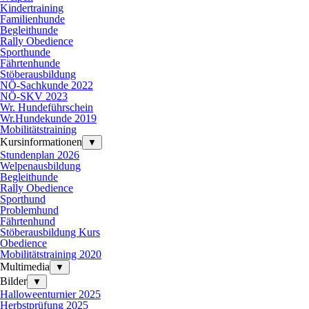
Kindertraining
Familienhunde
Begleithunde
Rally Obedience
Sporthunde
Fährtenhunde
Stöberausbildung
NÖ-Sachkunde 2022
NÖ-SKV 2023
Wr. Hundeführschein
Wr.Hundekunde 2019
Mobilitätstraining
Kursinformationen
▼
Stundenplan 2026
Welpenausbildung
Begleithunde
Rally Obedience
Sporthund
Problemhund
Fährtenhund
Stöberausbildung Kurs
Obedience
Mobilitätstraining 2020
Multimedia
▼
Bilder
▼
Halloweenturnier 2025
Herbstprüfung 2025