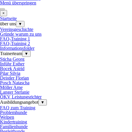
Menü überspringen
×
Startseite
über uns
▼
Vereinsgeschichte
Gründe warum zu uns
FAQ-Training 1
FAQ-Training 2
Informationsfolder
Trainerteam
▼
Sticha Georg
Inführ Esther
Bocek Astrid
Pilar Silvia
Deistler Florian
Posch Natascha
Möller Arne
Langer Stefanie
ÖKV Leistungsrichter
Ausbildungsangebot
▼
FAQ zum Training
Problemhunde
Welpen
Kindertraining
Familienhunde
Begleithunde