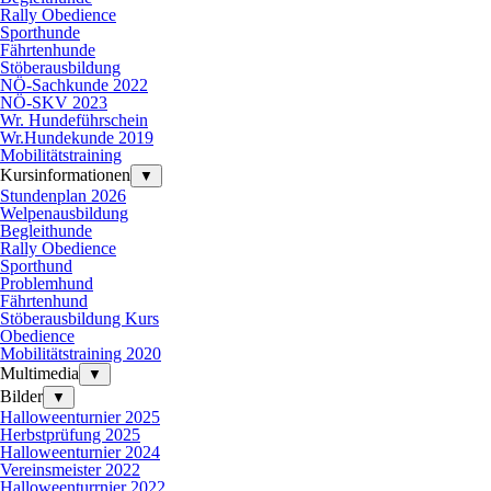
Rally Obedience
Sporthunde
Fährtenhunde
Stöberausbildung
NÖ-Sachkunde 2022
NÖ-SKV 2023
Wr. Hundeführschein
Wr.Hundekunde 2019
Mobilitätstraining
Kursinformationen
▼
Stundenplan 2026
Welpenausbildung
Begleithunde
Rally Obedience
Sporthund
Problemhund
Fährtenhund
Stöberausbildung Kurs
Obedience
Mobilitätstraining 2020
Multimedia
▼
Bilder
▼
Halloweenturnier 2025
Herbstprüfung 2025
Halloweenturnier 2024
Vereinsmeister 2022
Halloweenturrnier 2022