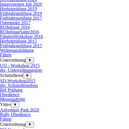
Impressionen Juli 2020
Herbstprüfung 2019
Frühjahrsprüfung 2019
Frühjahrsprüfung 2017
Ostertunier 2017
ROInfotag 2016
ROInfotagSatire2016
FährtenWorkshop 2016
Herbstprüfung 2015
Frühjahrsprüfung 2015
Welpenausbildung
Fährte
Unterordnung
▼
UO - Workshop 2015
div. Unterordnungsfoto
Schutzdienst
▼
SD-Workshop2015
div. Schutzdienstfoto
BH Prüfung
Obedience
Messeauftritte
Video
▼
Adventure Park 2020
Rally Obedience
Fährte
Unterordnung
▼