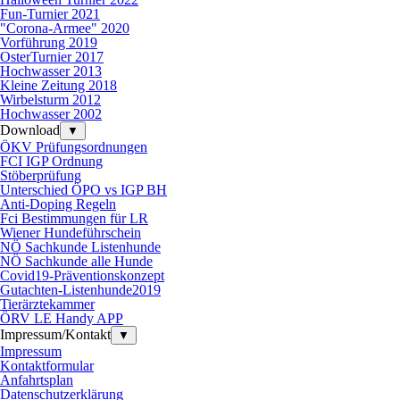
Fun-Turnier 2021
"Corona-Armee" 2020
Vorführung 2019
OsterTurnier 2017
Hochwasser 2013
Kleine Zeitung 2018
Wirbelsturm 2012
Hochwasser 2002
Download
▼
ÖKV Prüfungsordnungen
FCI IGP Ordnung
Stöberprüfung
Unterschied ÖPO vs IGP BH
Anti-Doping Regeln
Fci Bestimmungen für LR
Wiener Hundeführschein
NÖ Sachkunde Listenhunde
NÖ Sachkunde alle Hunde
Covid19-Präventionskonzept
Gutachten-Listenhunde2019
Tierärztekammer
ÖRV LE Handy APP
Impressum/Kontakt
▼
Impressum
Kontaktformular
Anfahrtsplan
Datenschutzerklärung