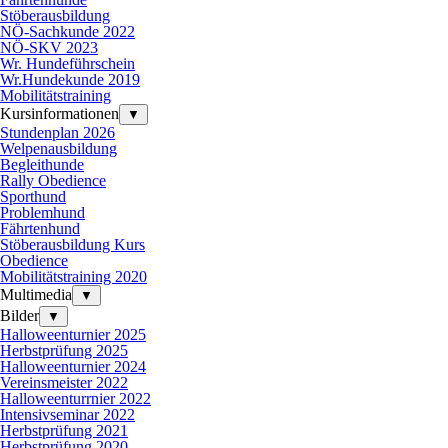
Stöberausbildung
NÖ-Sachkunde 2022
NÖ-SKV 2023
Wr. Hundeführschein
Wr.Hundekunde 2019
Mobilitätstraining
Kursinformationen
▼
Stundenplan 2026
Welpenausbildung
Begleithunde
Rally Obedience
Sporthund
Problemhund
Fährtenhund
Stöberausbildung Kurs
Obedience
Mobilitätstraining 2020
Multimedia
▼
Bilder
▼
Halloweenturnier 2025
Herbstprüfung 2025
Halloweenturnier 2024
Vereinsmeister 2022
Halloweenturrnier 2022
Intensivseminar 2022
Herbstprüfung 2021
Herbstprüfung 2020