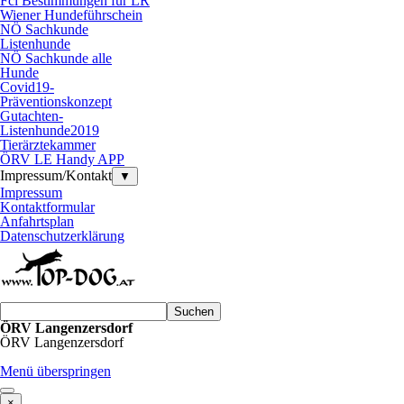
Fci Bestimmungen für LR
Wiener Hundeführschein
NÖ Sachkunde
Listenhunde
NÖ Sachkunde alle
Hunde
Covid19-
Präventionskonzept
Gutachten-
Listenhunde2019
Tierärztekammer
ÖRV LE Handy APP
Impressum/Kontakt
▼
Impressum
Kontaktformular
Anfahrtsplan
Datenschutzerklärung
Suchen
ÖRV Langenzersdorf
ÖRV Langenzersdorf
Menü überspringen
×