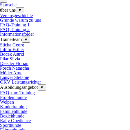
Startseite
über uns
▼
Vereinsgeschichte
Gründe warum zu uns
FAQ-Training 1
FAQ-Training 2
Informationsfolder
Trainerteam
▼
Sticha Georg
Inführ Esther
Bocek Astrid
Pilar Silvia
Deistler Florian
Posch Natascha
Möller Arne
Langer Stefanie
ÖKV Leistungsrichter
Ausbildungsangebot
▼
FAQ zum Training
Problemhunde
Welpen
Kindertraining
Familienhunde
Begleithunde
Rally Obedience
Sporthunde
Fährtenhunde