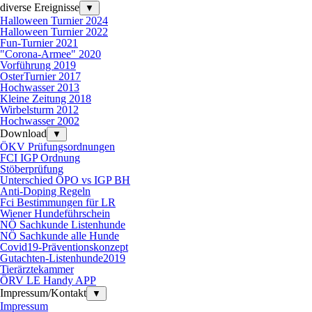
diverse Ereignisse
▼
Halloween Turnier 2024
Halloween Turnier 2022
Fun-Turnier 2021
"Corona-Armee" 2020
Vorführung 2019
OsterTurnier 2017
Hochwasser 2013
Kleine Zeitung 2018
Wirbelsturm 2012
Hochwasser 2002
Download
▼
ÖKV Prüfungsordnungen
FCI IGP Ordnung
Stöberprüfung
Unterschied ÖPO vs IGP BH
Anti-Doping Regeln
Fci Bestimmungen für LR
Wiener Hundeführschein
NÖ Sachkunde Listenhunde
NÖ Sachkunde alle Hunde
Covid19-Präventionskonzept
Gutachten-Listenhunde2019
Tierärztekammer
ÖRV LE Handy APP
Impressum/Kontakt
▼
Impressum