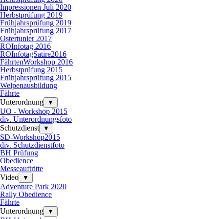
Impressionen Juli 2020
Herbstprüfung 2019
Frühjahrsprüfung 2019
Frühjahrsprüfung 2017
Ostertunier 2017
ROInfotag 2016
ROInfotagSatire2016
FährtenWorkshop 2016
Herbstprüfung 2015
Frühjahrsprüfung 2015
Welpenausbildung
Fährte
Unterordnung
▼
UO - Workshop 2015
div. Unterordnungsfoto
Schutzdienst
▼
SD-Workshop2015
div. Schutzdienstfoto
BH Prüfung
Obedience
Messeauftritte
Video
▼
Adventure Park 2020
Rally Obedience
Fährte
Unterordnung
▼