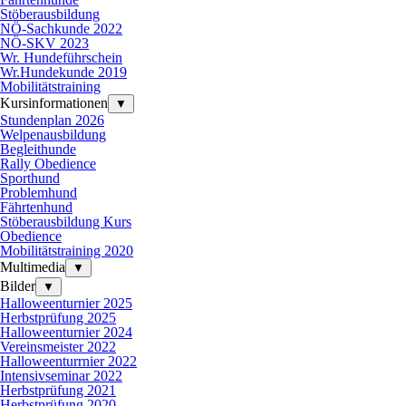
Stöberausbildung
NÖ-Sachkunde 2022
NÖ-SKV 2023
Wr. Hundeführschein
Wr.Hundekunde 2019
Mobilitätstraining
Kursinformationen
▼
Stundenplan 2026
Welpenausbildung
Begleithunde
Rally Obedience
Sporthund
Problemhund
Fährtenhund
Stöberausbildung Kurs
Obedience
Mobilitätstraining 2020
Multimedia
▼
Bilder
▼
Halloweenturnier 2025
Herbstprüfung 2025
Halloweenturnier 2024
Vereinsmeister 2022
Halloweenturrnier 2022
Intensivseminar 2022
Herbstprüfung 2021
Herbstprüfung 2020