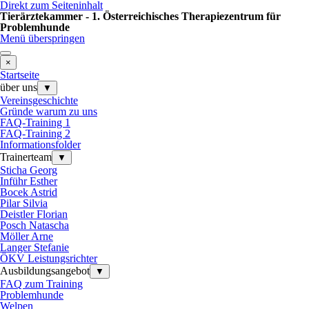
Direkt zum Seiteninhalt
Tierärztekammer - 1. Österreichisches Therapiezentrum für
Problemhunde
Menü überspringen
×
Startseite
über uns
▼
Vereinsgeschichte
Gründe warum zu uns
FAQ-Training 1
FAQ-Training 2
Informationsfolder
Trainerteam
▼
Sticha Georg
Inführ Esther
Bocek Astrid
Pilar Silvia
Deistler Florian
Posch Natascha
Möller Arne
Langer Stefanie
ÖKV Leistungsrichter
Ausbildungsangebot
▼
FAQ zum Training
Problemhunde
Welpen