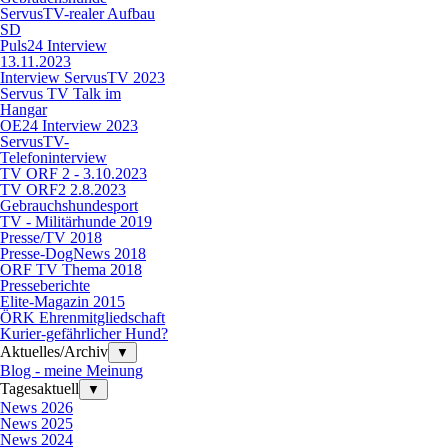
ServusTV-realer Aufbau
SD
Puls24 Interview
13.11.2023
Interview ServusTV 2023
Servus TV Talk im
Hangar
OE24 Interview 2023
ServusTV-
Telefoninterview
TV ORF 2 - 3.10.2023
TV ORF2 2.8.2023
Gebrauchshundesport
TV - Militärhunde 2019
Presse/TV 2018
Presse-DogNews 2018
ORF TV Thema 2018
Presseberichte
Elite-Magazin 2015
ÖRK Ehrenmitgliedschaft
Kurier-gefährlicher Hund?
Aktuelles/Archiv
▼
Blog - meine Meinung
Tagesaktuell
▼
News 2026
News 2025
News 2024