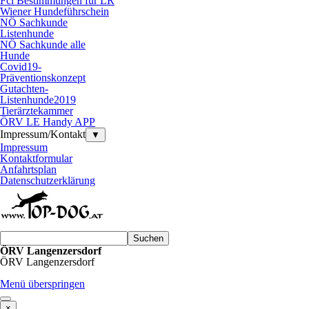
Fci Bestimmungen für LR
Wiener Hundeführschein
NÖ Sachkunde
Listenhunde
NÖ Sachkunde alle
Hunde
Covid19-
Präventionskonzept
Gutachten-
Listenhunde2019
Tierärztekammer
ÖRV LE Handy APP
Impressum/Kontakt
▼
Impressum
Kontaktformular
Anfahrtsplan
Datenschutzerklärung
Suchen
ÖRV Langenzersdorf
ÖRV Langenzersdorf
Menü überspringen
×