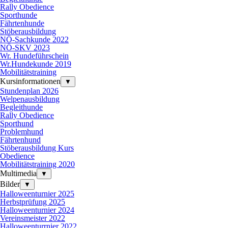
Rally Obedience
Sporthunde
Fährtenhunde
Stöberausbildung
NÖ-Sachkunde 2022
NÖ-SKV 2023
Wr. Hundeführschein
Wr.Hundekunde 2019
Mobilitätstraining
Kursinformationen
▼
Stundenplan 2026
Welpenausbildung
Begleithunde
Rally Obedience
Sporthund
Problemhund
Fährtenhund
Stöberausbildung Kurs
Obedience
Mobilitätstraining 2020
Multimedia
▼
Bilder
▼
Halloweenturnier 2025
Herbstprüfung 2025
Halloweenturnier 2024
Vereinsmeister 2022
Halloweenturrnier 2022