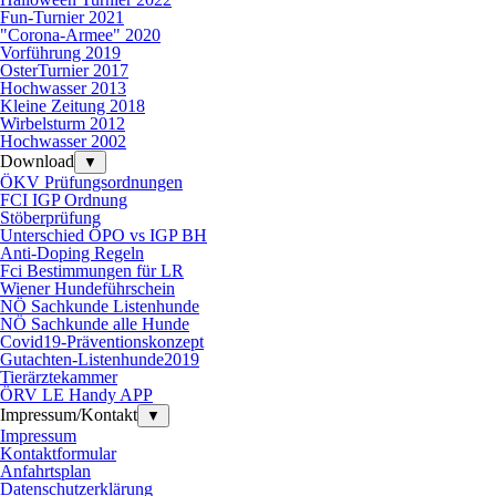
Fun-Turnier 2021
"Corona-Armee" 2020
Vorführung 2019
OsterTurnier 2017
Hochwasser 2013
Kleine Zeitung 2018
Wirbelsturm 2012
Hochwasser 2002
Download
▼
ÖKV Prüfungsordnungen
FCI IGP Ordnung
Stöberprüfung
Unterschied ÖPO vs IGP BH
Anti-Doping Regeln
Fci Bestimmungen für LR
Wiener Hundeführschein
NÖ Sachkunde Listenhunde
NÖ Sachkunde alle Hunde
Covid19-Präventionskonzept
Gutachten-Listenhunde2019
Tierärztekammer
ÖRV LE Handy APP
Impressum/Kontakt
▼
Impressum
Kontaktformular
Anfahrtsplan
Datenschutzerklärung