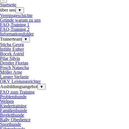
Startseite
über uns
▼
Vereinsgeschichte
Gründe warum zu uns
FAQ-Training 1
FAQ-Training 2
Informationsfolder
Trainerteam
▼
Sticha Georg
Inführ Esther
Bocek Astrid
Pilar Silvia
Deistler Florian
Posch Natascha
Möller Arne
Langer Stefanie
ÖKV Leistungsrichter
Ausbildungsangebot
▼
FAQ zum Training
Problemhunde
Welpen
Kindertraining
Familienhunde
Begleithunde
Rally Obedience
Sporthunde
Fährtenhunde