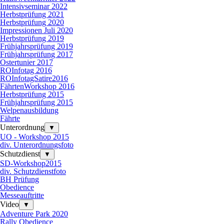
Intensivseminar 2022
Herbstprüfung 2021
Herbstprüfung 2020
Impressionen Juli 2020
Herbstprüfung 2019
Frühjahrsprüfung 2019
Frühjahrsprüfung 2017
Ostertunier 2017
ROInfotag 2016
ROInfotagSatire2016
FährtenWorkshop 2016
Herbstprüfung 2015
Frühjahrsprüfung 2015
Welpenausbildung
Fährte
Unterordnung
▼
UO - Workshop 2015
div. Unterordnungsfoto
Schutzdienst
▼
SD-Workshop2015
div. Schutzdienstfoto
BH Prüfung
Obedience
Messeauftritte
Video
▼
Adventure Park 2020
Rally Obedience