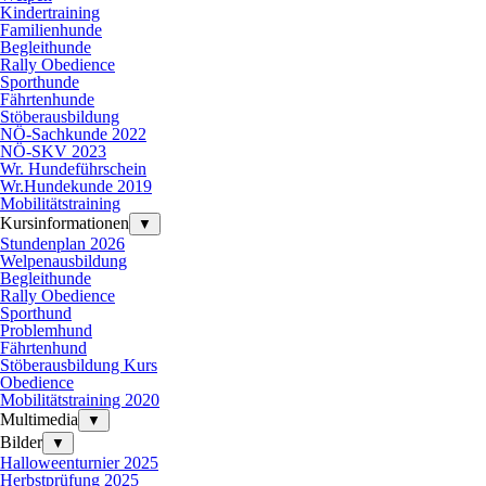
Kindertraining
Familienhunde
Begleithunde
Rally Obedience
Sporthunde
Fährtenhunde
Stöberausbildung
NÖ-Sachkunde 2022
NÖ-SKV 2023
Wr. Hundeführschein
Wr.Hundekunde 2019
Mobilitätstraining
Kursinformationen
▼
Stundenplan 2026
Welpenausbildung
Begleithunde
Rally Obedience
Sporthund
Problemhund
Fährtenhund
Stöberausbildung Kurs
Obedience
Mobilitätstraining 2020
Multimedia
▼
Bilder
▼
Halloweenturnier 2025
Herbstprüfung 2025