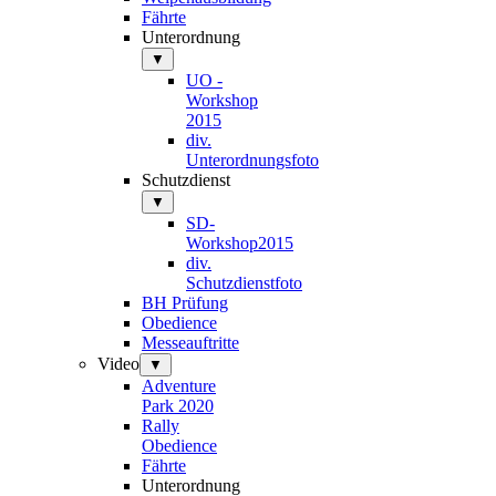
Fährte
Unterordnung
▼
UO -
Workshop
2015
div.
Unterordnungsfoto
Schutzdienst
▼
SD-
Workshop2015
div.
Schutzdienstfoto
BH Prüfung
Obedience
Messeauftritte
Video
▼
Adventure
Park 2020
Rally
Obedience
Fährte
Unterordnung