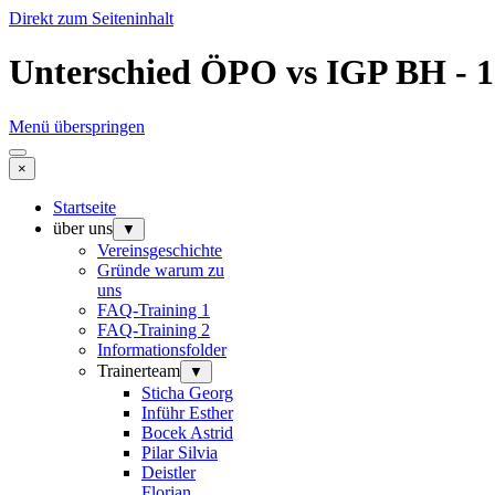
Direkt zum Seiteninhalt
Unterschied ÖPO vs IGP BH - 1
Menü überspringen
×
Startseite
über uns
▼
Vereinsgeschichte
Gründe warum zu
uns
FAQ-Training 1
FAQ-Training 2
Informationsfolder
Trainerteam
▼
Sticha Georg
Inführ Esther
Bocek Astrid
Pilar Silvia
Deistler
Florian