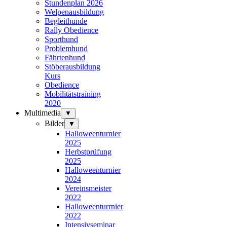
Stundenplan 2026
Welpenausbildung
Begleithunde
Rally Obedience
Sporthund
Problemhund
Fährtenhund
Stöberausbildung
Kurs
Obedience
Mobilitätstraining
2020
Multimedia
▼
Bilder
▼
Halloweenturnier
2025
Herbstprüfung
2025
Halloweenturnier
2024
Vereinsmeister
2022
Halloweenturrnier
2022
Intensivseminar