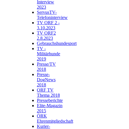
Interview
2023
ServusTV-
Telefoninterview
TV ORF 2 -
3.10.2023
TV ORF2
2.8.2023
Gebrauchshundesport
TV -
Militärhunde
2019
Presse/TV
2018
Presse-
DogNews
2018
ORF TV
Thema 2018
Presseberichte
Elite-Magazin
2015
ÖRK
Ehrenmitgliedschaft
Kurier-