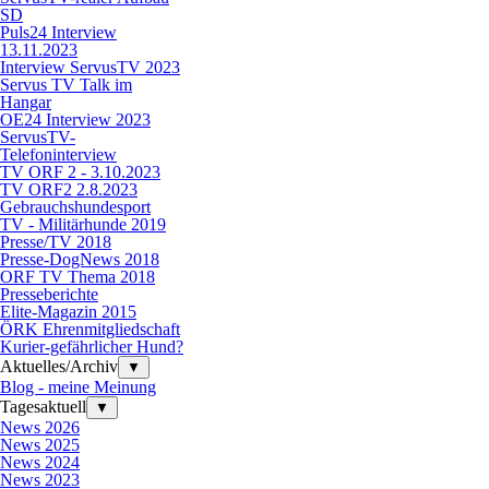
SD
Puls24 Interview
13.11.2023
Interview ServusTV 2023
Servus TV Talk im
Hangar
OE24 Interview 2023
ServusTV-
Telefoninterview
TV ORF 2 - 3.10.2023
TV ORF2 2.8.2023
Gebrauchshundesport
TV - Militärhunde 2019
Presse/TV 2018
Presse-DogNews 2018
ORF TV Thema 2018
Presseberichte
Elite-Magazin 2015
ÖRK Ehrenmitgliedschaft
Kurier-gefährlicher Hund?
Aktuelles/Archiv
▼
Blog - meine Meinung
Tagesaktuell
▼
News 2026
News 2025
News 2024
News 2023