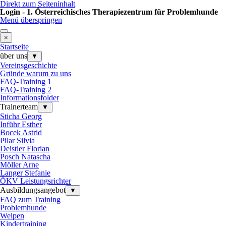
Direkt zum Seiteninhalt
Login - 1. Österreichisches Therapiezentrum für Problemhunde
Menü überspringen
×
Startseite
über uns
▼
Vereinsgeschichte
Gründe warum zu uns
FAQ-Training 1
FAQ-Training 2
Informationsfolder
Trainerteam
▼
Sticha Georg
Inführ Esther
Bocek Astrid
Pilar Silvia
Deistler Florian
Posch Natascha
Möller Arne
Langer Stefanie
ÖKV Leistungsrichter
Ausbildungsangebot
▼
FAQ zum Training
Problemhunde
Welpen
Kindertraining