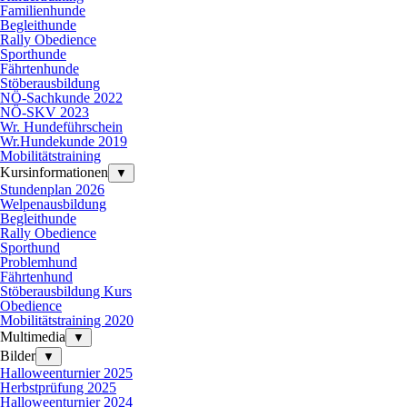
Familienhunde
Begleithunde
Rally Obedience
Sporthunde
Fährtenhunde
Stöberausbildung
NÖ-Sachkunde 2022
NÖ-SKV 2023
Wr. Hundeführschein
Wr.Hundekunde 2019
Mobilitätstraining
Kursinformationen
▼
Stundenplan 2026
Welpenausbildung
Begleithunde
Rally Obedience
Sporthund
Problemhund
Fährtenhund
Stöberausbildung Kurs
Obedience
Mobilitätstraining 2020
Multimedia
▼
Bilder
▼
Halloweenturnier 2025
Herbstprüfung 2025
Halloweenturnier 2024