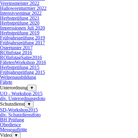
Vereinsmeister 2022
Halloweenturrnier 2022
Intensivseminar 2022
Herbstprüfung 2021
Herbstprüfung 2020
Impressionen Juli 2020
Herbstprüfung 2019
Frühjahrsprüfung 2019
Frühjahrsprüfung 2017
Ostertunier 2017
ROInfotag 2016
ROInfotagSatire2016
FährtenWorkshop 2016
Herbstprüfung 2015
Frühjahrsprüfung 2015
Welpenausbildung
Fährte
Unterordnung
▼
UO - Workshop 2015
div. Unterordnungsfoto
Schutzdienst
▼
SD-Workshop2015
div. Schutzdienstfoto
BH Prüfung
Obedience
Messeauftritte
Video
▼