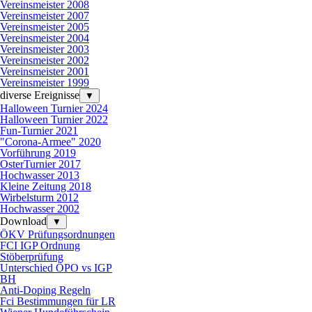
Vereinsmeister 2008
Vereinsmeister 2007
Vereinsmeister 2005
Vereinsmeister 2004
Vereinsmeister 2003
Vereinsmeister 2002
Vereinsmeister 2001
Vereinsmeister 1999
diverse Ereignisse
▼
Halloween Turnier 2024
Halloween Turnier 2022
Fun-Turnier 2021
"Corona-Armee" 2020
Vorführung 2019
OsterTurnier 2017
Hochwasser 2013
Kleine Zeitung 2018
Wirbelsturm 2012
Hochwasser 2002
Download
▼
ÖKV Prüfungsordnungen
FCI IGP Ordnung
Stöberprüfung
Unterschied ÖPO vs IGP
BH
Anti-Doping Regeln
Fci Bestimmungen für LR