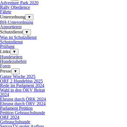
Adventure Park 2020
Rally Obedience
Fährte
Unterordnung
▼
BH-Unterordnung
Apportieren
Schutzdienst
▼
Was ist Schutzdienst
Schutzdienst
Prüfung
Links
▼
Hundeseiten
Hundezubehör
Foren
Presse
▼
Ganze Woche 2025
ORF 2 Hundebiss 2025
Rede im Parlament 2024
Wahl in den ÖKV Beirat
2024
Ehrung durch ÖRK 2024
Ehrung durch ÖRV 2024
Parlament Petition
Petition Gebrauchshunde
ORF 2024
Gebrauchshunde
ServusTV-realer Aufbau